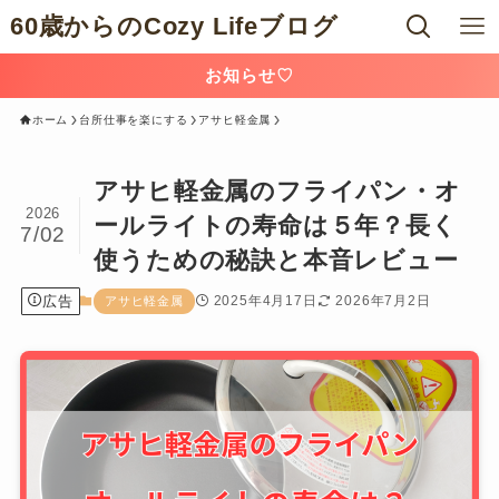
60歳からのCozy Lifeブログ
お知らせ♡
ホーム
台所仕事を楽にする
アサヒ軽金属
アサヒ軽金属のフライパン・オ
2026
ールライトの寿命は５年？長く
7/02
使うための秘訣と本音レビュー
広告
2025年4月17日
2026年7月2日
アサヒ軽金属