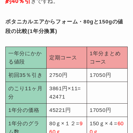
約40％引
きですね。
ボタニカルエアからフォーム・80gと150gの値
段の比較(1年分換算)
一年分にかか
1年分まとめ
定期コース
る値段
コース
初回35％引き
2750円
17050円
のこり11ヶ月
3861円×11=
分
42471
1年分の価格
45221円
17050円
1年分のグラ
80ｇ×１２=
9
150ｇ×４=
60
ム数
60ｇ
0ｇ