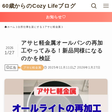
60歳からのCozy Lifeブログ
お知らせ♡
ホーム
台所仕事を楽にする
アサヒ軽金属
アサヒ軽金属オールパンの再加
2026
工やってみる！新品同様になる
1/27
のかを検証
広告
2025年11月11日
2026年1月27日
アサヒ軽金属